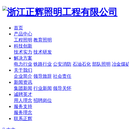
首页
产品中心
工程照明
教育照明
科技创新
技术实力
技术研发
解决方案
电力行业
铁路行业
公安消防
石油石化
部队照明
冶金煤
关于我们
企业简介
领导致辞
社会责任
新闻资讯
集团新闻
行业新闻
领导关怀
诚聘英才
用人理念
招聘岗位
服务支持
服务理念
联系正辉