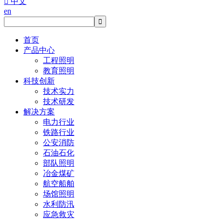

中文
en
首页
产品中心
工程照明
教育照明
科技创新
技术实力
技术研发
解决方案
电力行业
铁路行业
公安消防
石油石化
部队照明
冶金煤矿
航空船舶
场馆照明
水利防汛
应急救灾