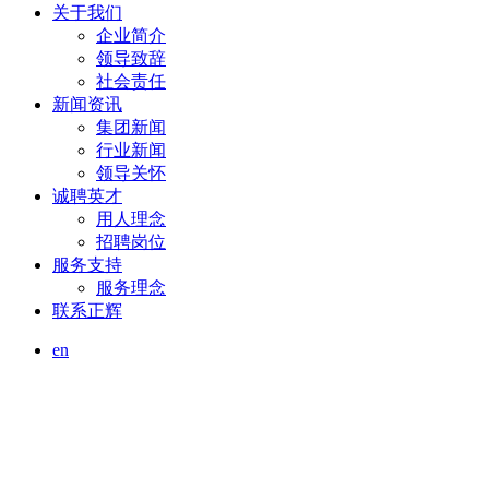
关于我们
企业简介
领导致辞
社会责任
新闻资讯
集团新闻
行业新闻
领导关怀
诚聘英才
用人理念
招聘岗位
服务支持
服务理念
联系正辉
en