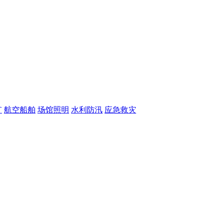
矿
航空船舶
场馆照明
水利防汛
应急救灾