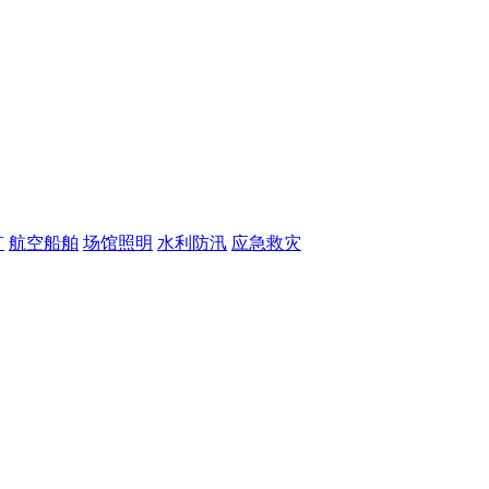
矿
航空船舶
场馆照明
水利防汛
应急救灾