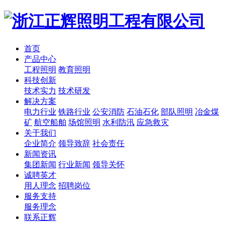
首页
产品中心
工程照明
教育照明
科技创新
技术实力
技术研发
解决方案
电力行业
铁路行业
公安消防
石油石化
部队照明
冶金煤
矿
航空船舶
场馆照明
水利防汛
应急救灾
关于我们
企业简介
领导致辞
社会责任
新闻资讯
集团新闻
行业新闻
领导关怀
诚聘英才
用人理念
招聘岗位
服务支持
服务理念
联系正辉