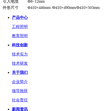
引入电缆
Φ8~12mm
外形尺寸
Φ410×446mm /Φ410×490mm/Φ410×503mm
产品中心
工程照明
教育照明
科技创新
技术实力
技术研发
关于我们
企业简介
领导致辞
社会责任
新闻资讯