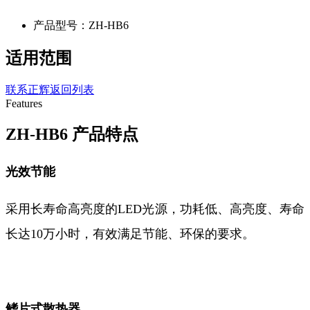
产品型号：ZH-HB6
适用范围
联系正辉
返回列表
Features
ZH-HB6 产品特点
光效节能
采用长寿命高亮度的LED光源，功耗低、高亮度、寿命
长达10万小时，有效满足节能、环保的要求。
鳍片式散热器