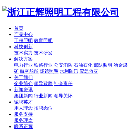
首页
产品中心
工程照明
教育照明
科技创新
技术实力
技术研发
解决方案
电力行业
铁路行业
公安消防
石油石化
部队照明
冶金煤
矿
航空船舶
场馆照明
水利防汛
应急救灾
关于我们
企业简介
领导致辞
社会责任
新闻资讯
集团新闻
行业新闻
领导关怀
诚聘英才
用人理念
招聘岗位
服务支持
服务理念
联系正辉