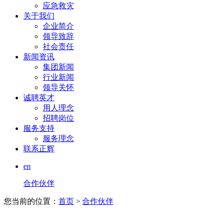
应急救灾
关于我们
企业简介
领导致辞
社会责任
新闻资讯
集团新闻
行业新闻
领导关怀
诚聘英才
用人理念
招聘岗位
服务支持
服务理念
联系正辉
en
合作伙伴
您当前的位置：
首页
>
合作伙伴