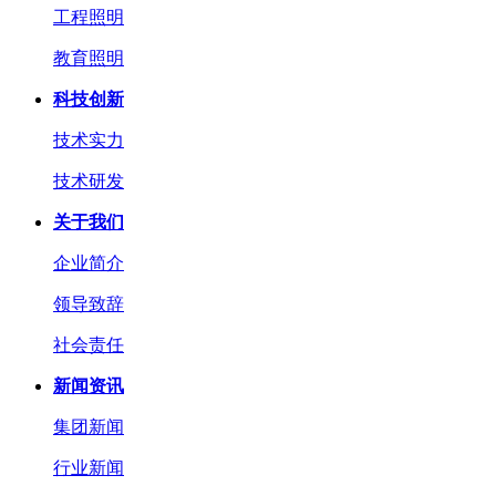
工程照明
教育照明
科技创新
技术实力
技术研发
关于我们
企业简介
领导致辞
社会责任
新闻资讯
集团新闻
行业新闻