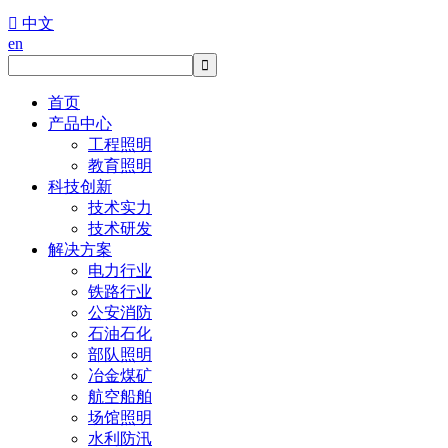

中文
en
首页
产品中心
工程照明
教育照明
科技创新
技术实力
技术研发
解决方案
电力行业
铁路行业
公安消防
石油石化
部队照明
冶金煤矿
航空船舶
场馆照明
水利防汛