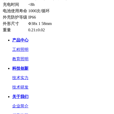
充电时间
<8h
电池使用寿命
1000次/循环
外壳防护等级
IP66
外形尺寸
Φ38x 1 58mm
重量
0.21±0.02
产品中心
工程照明
教育照明
科技创新
技术实力
技术研发
关于我们
企业简介