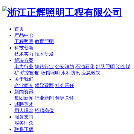
首页
产品中心
工程照明
教育照明
科技创新
技术实力
技术研发
解决方案
电力行业
铁路行业
公安消防
石油石化
部队照明
冶金煤
矿
航空船舶
场馆照明
水利防汛
应急救灾
关于我们
企业简介
领导致辞
社会责任
新闻资讯
集团新闻
行业新闻
领导关怀
诚聘英才
用人理念
招聘岗位
服务支持
服务理念
联系正辉