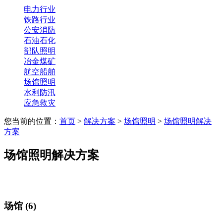
电力行业
铁路行业
公安消防
石油石化
部队照明
冶金煤矿
航空船舶
场馆照明
水利防汛
应急救灾
您当前的位置：
首页
>
解决方案
>
场馆照明
>
场馆照明解决
方案
场馆照明解决方案
场馆 (6)